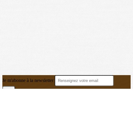
Je m'abonne à la newsletter
OK
Plan du site
Licences
Mentions légales
CGUV
Paramétrer vos cookies